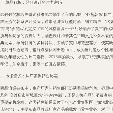
一、 单品解析：经典设计的时尚密码
这款包包的核心关键词精准地勾勒出了它的风貌：“外贸韩版”指向
紧跟潮流的韩系设计源头，通常意味着版型时尚、细节精致；“名
古”与“学院风”则定义了它的风格基调——它巧妙融合了复古的优
气质与学院派的青春活力，翻盖设计和卡其色主调更是经久不衰
经典元素。单肩斜挎的多样背法，兼顾了实用与造型需求，使其
搭配日常通勤装，也能点缀休闲出游look，成为当时追求个性与
品味的年轻女性的热门选择。2013年的款式，承载了特定时期的
美印记，如今看来，更添一份复古情怀。
二、 市场溯源：从厂家到销售终端
在商品流通链条中，生产厂家与销售部门扮演着关键角色。标题
提及的“高碑店市新城百魅箱包销售部”，正是连接产品与消费者的
个重要销售终端。这类销售部通常位于箱包产业集聚区（如河北
碑店等地），主要负责品牌或厂家产品的批发与零售业务。对于“