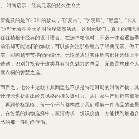
四、 时尚启示：经典元素的持久生命力
管提及的是2013年的款式，但“复古”、“学院风”、“翻盖”、“卡其
色”这些元素在今天的时尚界依然活跃。这启示我们，真正的潮流
品往往植根于经典的设计语言。在选择箱包时，不必一味追逐当
最前沿却可能速朽的爆款，可以多关注那些融合了经典元素、做
扎实、能跨越季节搭配的设计。无论是通过实体销售部还是线上
台选购，识别并投资于这类具有持久魅力的单品，无疑是构建个
胶囊衣橱的智慧之选。
总而言之，七公主这款卡其翻盖包不仅是特定时期的时尚产物，
设计理念也折射出经典风格的持久吸引力。从厂家生产到销售部
通，再到价格策略，每一个环节都构成了我们理解一件商品的全
图。在纷繁的购物选择中，厘清需求、辨识价值，方能找到最适
自己的那一件时尚伴侣。