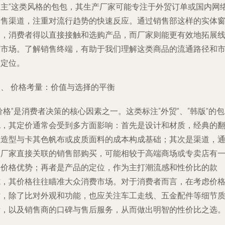
公主”这类风格的包包，其生产厂家可能专注于外贸订单或国内网
销售渠道，注重对流行趋势的快速反应。通过销售部这样的实体
口，消费者得以直接接触和选购产品，而厂家则能更有效地拓展
下市场。了解销售终端，有助于我们理解这类商品的流通路径和
场定位。
三、 价格考量：价值与选择的平衡
价格”是消费者决策的核心因素之一。这类标注“外贸”、“韩版”的包
包，其定价通常会受到多方面影响：首先是设计和材质，经典的
盖造型与卡其色帆布或皮质面料的成本构成基础；其次是渠道，
过厂家直接关联的销售部购买，可能相较于高端商场或专卖店有
定价格优势；再者是产品的定位，作为主打潮流感和性价比的款
式，其价格往往瞄准大众消费市场。对于消费者而言，在考虑价
时，除了比对外观和功能，也应关注车工走线、五金配件等细节
量，以及销售商的口碑与售后服务，从而做出明智的性价比之选