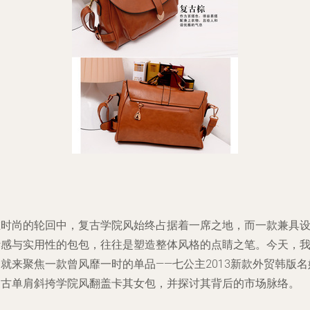
在时尚的轮回中，复古学院风始终占据着一席之地，而一款兼具
计感与实用性的包包，往往是塑造整体风格的点睛之笔。今天，
就来聚焦一款曾风靡一时的单品——七公主2013新款外贸韩版名
复古单肩斜挎学院风翻盖卡其女包，并探讨其背后的市场脉络。