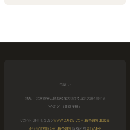
电话：-
地址：北京市密云区鼓楼东大街3号山水大厦4层418
室-3151（集群注册）
COPYRIGHT © 2026
WWW.QJFDB.COM
箱包销售
北京壹
企行商贸有限公司
箱包销售
版权所有
SITEMAP