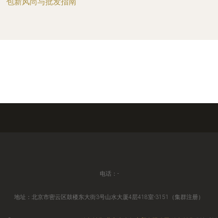
包新风尚与批发指南
电话：-
地址：北京市密云区鼓楼东大街3号山水大厦4层418室-3151（集群注册）