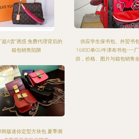
“超A货”诱惑 免费代理背后的
供应学生保书包、外贸书
箱包销售陷阱
1680D单GU牛津布书包——
供，价格、图片与箱包销售
14韩版迷你定型方块包 夏季潮